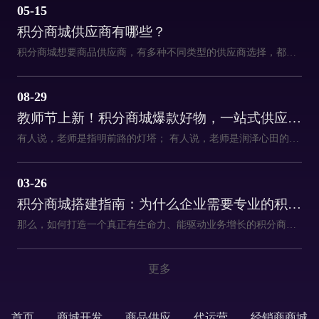
05-15
积分商城供应商有哪些？
积分商城想要商品供应商，有多种不同类型的供应商选择，都各有优势和特点，来看看都有哪些供应商吧~
08-29
教师节上新！积分商城爆款好物，一站式供应链解决方案等你来拿
有人说，老师是指明前路的灯塔； 有人说，老师是润泽心田的甘泉； 有人说，老师是化作春泥更护花的绿叶。 还有人说，老师是蜡烛、是春蚕、 是为人做嫁衣的园丁…… 但是，这一切的比喻， 都无法囊括老师平凡却伟大的一生。 一支粉笔，两袖微尘， 三尺讲台，四季耕耘， 就是每一位老师的奉献人生， 老师是筑梦者，平凡亦伟大。 在教师节到来之际， 快来给积分商城上新好物， 献礼教师节吧~~
03-26
积分商城搭建指南：为什么企业需要专业的积分商城服务商？
那么，如何打造一个真正有生命力、能驱动业务增长的积分商城？答案很可能在于：选择一家专业的积分商城服务商，而非仅仅购买一套软件。今天，我们就结合行业经验与真实案例，深度剖析这背后的逻辑。
更多
首页
商城开发
商品供应
代运营
经销商商城