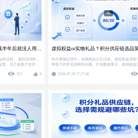
为什么很多企业的积分商城，上线半年后就没人用了？
 项目启动时，
积分商城运营中，实物商品占比过高、虚拟权益供给
配置，员工或客户也开始
率低下的常见结构性问题。行业数据显示，虚拟权益贡献
的兑换量，却仅占商品池的30%。针对如何科学配比
323
0
2026-07-29 17:27:46
出“二八法则”——用20%的高价值实物建立“积分值钱”
的虚拟权益和优惠券承接日常高频兑换。经上百个项
辑调整商品结构后，3个月内兑换率平均提升40%以
可下降42%。