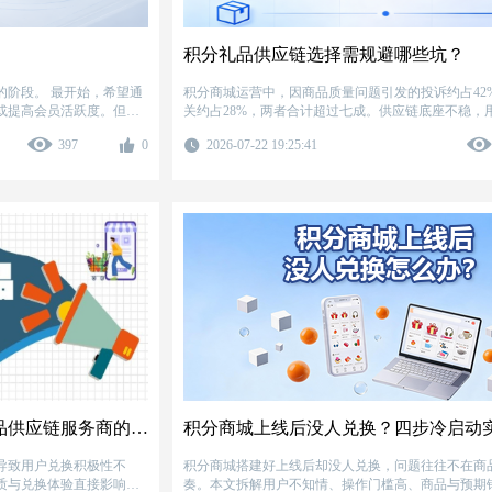
积分礼品供应链选择需规避哪些坑？
开始，希望通
积分商城运营中，因商品质量问题引发的投诉约占42
或提高会员活跃度。但真
关约占28%，两者合计超过七成。供应链底座不稳，
搭建一个兑换页面那么简
的信任将迅速瓦解。针对礼品供应链选型，梳理了六
397
0
2026-07-22 19:25:41
品品类单一、质量参差不齐、API对接复杂、系统安
不管运营、隐性收费多。逐一给出具体规避方法，并
安全、运营、成本五个维度提供选型评估框架，帮助
的决策。
积分商城礼品如何选品？专业礼品供应链服务商的选品指南
积分商城上线后没人兑换？四步冷启动
导致用户兑换积极性不
积分商城搭建好上线后却没人兑换，问题往往不在商
质与兑换体验直接影响用
奏。本文拆解用户不知情、操作门槛高、商品与预期