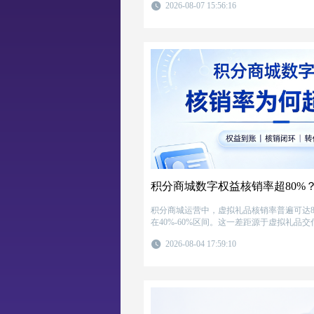
2026-08-07 15:56:16
例，帮助企业搭建简单的数据看板，让积分
积分商城运营中，虚拟礼品核销率普遍可达8
在40%-60%区间。这一差距源于虚拟礼品
用户预期确定三大结构性优势。针对如何科
2026-08-04 17:59:10
提出用户画像匹配、核销率优先级、利润成
判断维度，并给出品类分层、面值设计、接
实操要点。通过选品逻辑与供应链能力的协
商城的整体兑换效率。