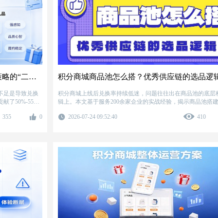
虚拟权益or实物礼品？积分供应链选品策略的“二八法则”
积分商城商品池怎么搭？优秀供应链的选品逻
不足是导致兑换
积分商城上线后兑换率持续低迷，问题往往出在商品池的底层
了50%-55%
辑上。本文基于服务200余家企业的实战经验，揭示商品池搭
商品结构，提
常见误区，并提出一套可复用的“四维选品逻辑”与“532品类结
355
0
2026-07-24 09:52:40
410
的认知，用80%
则”。通过分层选品策略与数据驱动模型，帮助企业将积分商城
目验证，按此逻
本黑洞”转化为用户增长引擎，文中引用区域白酒品牌案例，
上，年度运营成本
率与活跃度翻倍的具体路径。