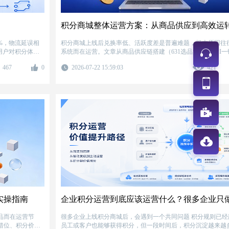
%，物流延误相
积分商城上线后兑换率低、活跃度差是普遍难题，根本原因往
用户对积分体系
系统而在运营。文章从商品供应链搭建（631选品法则、API一
大常见坑点：商
接）、商城系统建设（品牌定制、三级等保、系统对接）、积
467
0
2026-07-22 15:59:03
421
全性不足、只供货
运营（冷启动四步法、分层精准触达）三大维度，结合连锁餐
从商品、技术、
兑换率从18%提升到52%的真实案例，提供一套可复制的整体
企业做出更靠谱
案。
实操指南
品而在运营节
很多企业上线积分商城​后，会遇到一个共同问题 积分规则已经建立，
错位、积分价值
员工或客户也能够获得积分，但一段时间后，积分沉淀越来越