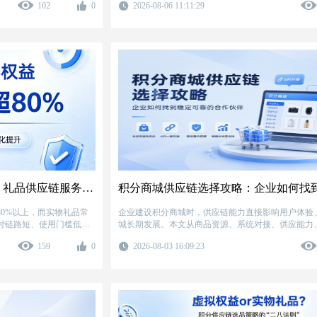
102
0
2026-08-06 11:11:29
运营有的放矢。
一困境，提出四条合规唤醒路径：商品供给做精细化
做精准触达、活动运营做节奏化设计、积分到期做合
福彩项目为样本，验证了从商品供应、商城搭建到活
同的有效性。
积分商城数字权益核销率超80%？礼品供应链服务商揭秘虚拟礼品选品逻辑
0%以上，而实物礼品常
企业建设积分商城时，供应链能力直接影响用户体验
交付链路短、使用门槛低、
城长期发展。本文从商品资源、系统对接、供应能力
学选品以提升兑换效率，
个维度分析企业选择积分商城供应链服务商时需要关
159
0
2026-08-03 16:09:23
本平衡、合规稳定性四个
并结合行业实践总结有效筛选方法，帮助企业降低采
口稳定性、合规边界四个
分商城运营效率。
同优化，可系统提升积分