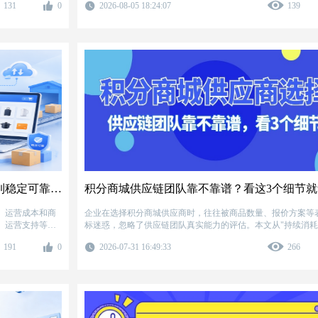
131
0
2026-08-05 18:24:07
139
匹配、用户分层
规预警。以宁夏
动运营全链路协
积分商城供应链选择攻略：企业如何找到稳定可靠的合作伙伴
积分商城供应链团队靠不靠谱？看这3个细节就
、运营成本和商
企业在选择积分商城供应商时，往往被商品数量、报价方案等
、运营支持等多
标迷惑，忽略了供应链团队真实能力的评估。本文从"持续消
注的核心因素，
力""履约稳定性""商品运营化"三个关键维度切入，结合百分汇
191
0
2026-07-31 16:49:33
266
购风险，提高积
务银行、保险、互联网等行业的实战案例与数据，提供一套可
地的供应商评估框架。帮助积分商城负责人用3个细节快速识
应链团队，避免上线后兑换率断崖式下跌、用户投诉激增等常
问题。