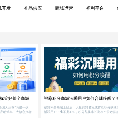
城开发
礼品供应
商城运营
福利平台
指标管好整个商城
是因为运营"两眼一抹
福彩积分商城上线后，大量购彩者完成首次积分获取
商品动销率三大核心指标，
活跃用户占比不足30%，积分兑换率长期在个位数徘
方向，并结合真实客户案
于商品结构与用户偏好错配、运营动作缺失、合规边