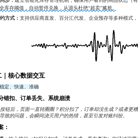
准同步：
建立智能化库存管理机制，确保用户看到的商品状态（有
全库存阈值，自动暂停兑换，从源头杜绝“超卖”尴尬。
履约方式：
支持供应商直发、百分汇代发、企业预存等多种模式，
二｜核心数据交互
稳定、快速、准确
分错扣、订单丢失、系统崩溃
”按钮后，页面一直转圈圈？积分扣了，订单却没生成？或者更糟
导致的问题，会瞬间浇灭用户的热情，甚至引发对账纠纷。
案：