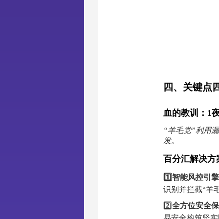
四、
关键点
血的教训：1
“羊毛党”利用
发。
百分汇解决方
1️⃣
智能风控引擎
识别并拦截“羊
2️⃣
全方位安全保
易安全构筑坚实