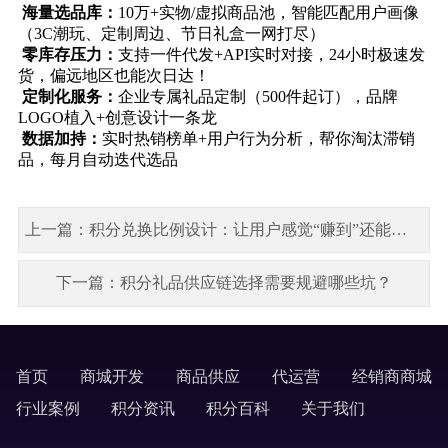
‌
海量选品库‌：
10万+实物/虚拟商品池，智能匹配用户画像
（3C潮玩、定制周边、节日礼盒一网打尽）
‌
零库存压力‌：
支持一件代发+API实时对接，‌24小时极速发
货‌，偏远地区也能次日达！
‌
定制化服务‌：
企业专属礼品定制（500件起订），品牌
LOGO植入+创意设计一条龙
数据加持‌：
实时热销榜单+用户行为分析，帮你淘汰滞销
品，‌每月自动迭代选品‌
上一篇：积分兑换比例设计：让用户感觉“赚到”还能让你盈利
下一篇：积分礼品供应链选择需要规避哪些坑？
首页
商城开发
商品供应
代运营
经销商商城
labels
行业案例
积分资讯
积分百科
关于我们
labels