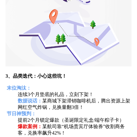
3、
品类迭代：小心这些坑！
末位淘汰‌：
连续3个月垫底的礼品，立刻下架！
数据说话‌：
某商城下架滞销咖啡机后，腾出资源上架
网红空气炸锅，兑换量翻3倍！
‌
节日神预判‌：
提前2个月锁定爆款（圣诞限定礼盒/端午粽子卡）
爆款案例‌：
某航司靠“机场贵宾厅体验券”收割商务
客，兑换率飙升42%！