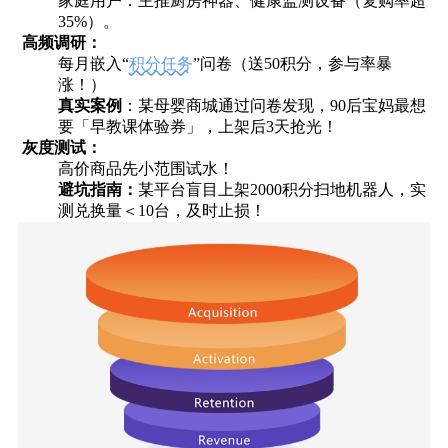
‌家庭用户‌：主推厨房神器、健康监测设备（复购率超
35%）。
‌
高频调研‌：
每月嵌入“
积分任务
”问卷（送50积分，参与率暴
涨！）
真实案例‌
：某母婴商城通过问卷发现，90后宝妈最想
要「早教课体验券」，上架后3天抢光！
‌
灰
度测试‌：
高价商品先小范围试水！
‌避坑指南‌：
某平台盲目上架2000积分扫地机器人，实
测兑换量＜10台，及时止损！