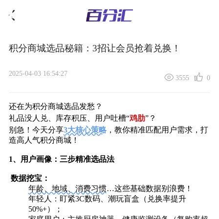
积分商城选品秘籍：3招让会员抢着兑换！
2025-04-03 16:54:27
3555
0
还在为
积分商城选品
发愁？
礼品没人兑、库存积压、用户吐槽“
鸡肋
”？
别急！今天分享
3大核心策略
，教你精准匹配用户需求，打
造高人气积分商城！
1、
用户画像：三步精准选品法
‌
数据挖宝‌：
年龄、地域、消费习惯
…这些基础数据别浪费！
‌年轻人‌：盯紧3C数码、潮玩盲盒（兑换率提升
50%+）；