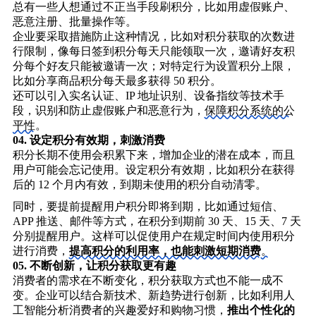
总有一些人想通过不正当手段刷积分，比如用虚假账户、
恶意注册、批量操作等。
企业要采取措施防止这种情况，比如对积分获取的次数进
行限制，像每日签到积分每天只能领取一次，邀请好友积
分每个好友只能被邀请一次；对特定行为设置积分上限，
比如分享商品积分每天最多获得 50 积分。
还可以引入实名认证、IP 地址识别、设备指纹等技术手
段，识别和防止虚假账户和恶意行为，
保障积分系统的公
平性
。
04.
设定积分有效期，刺激消费
积分长期不使用会积累下来，增加企业的潜在成本，而且
用户可能会忘记使用。设定积分有效期，比如积分在获得
后的 12 个月内有效，到期未使用的积分自动清零。
同时，要提前提醒用户积分即将到期，比如通过短信、
APP 推送、邮件等方式，在积分到期前 30 天、15 天、7 天
分别提醒用户。这样可以促使用户在规定时间内使用积分
进行消费，
提高积分的利用率，也能刺激短期消费
。
05.
不断创新，让积分获取更有趣
消费者的需求在不断变化，积分获取方式也不能一成不
变。企业可以结合新技术、新趋势进行创新，比如利用人
工智能分析消费者的兴趣爱好和购物习惯，
推出个性化的