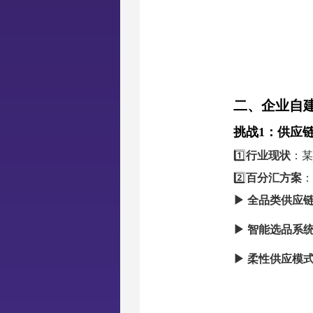
二、企业自
挑战1：供应
1️⃣
行业现状
：某
2️⃣
百分汇方案
：
▶ 全品类供应
▶ 智能选品系
▶ 柔性供应模