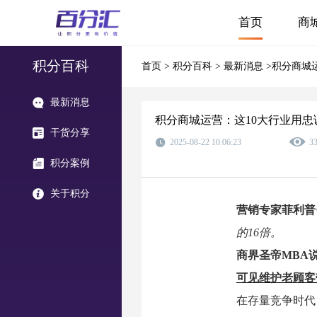
首页
商
积分百科
首页
>
积分百科
>
最新消息
>积分商城
最新消息
积分商城运营：这10大行业用
干货分享
2025-08-22 10:06:23
3
积分案例
关于积分
营销专家菲利普
的16倍。
商界圣帝MBA
可见维护老顾客
在存量竞争时代