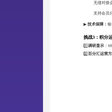
无缝对接企
支持会员
▶
技术保障：
银
挑战3：积分
1️⃣
调研显示
：6
2️⃣
百分汇运营方