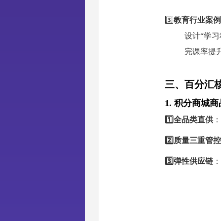
3️⃣
教育行业案例
设计“学习
完课率提升
三、百分汇
1. 积分商城
1️⃣全品类直供
：
2️⃣质量三重管控
3️⃣弹性供应链
：