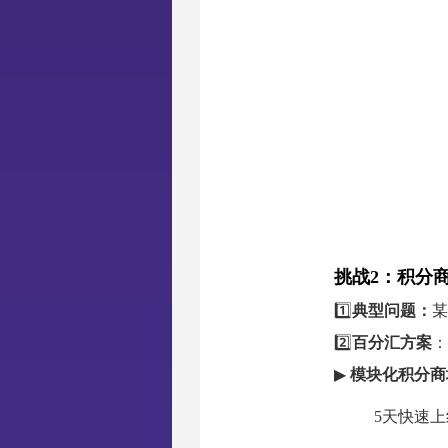
挑战2：积分
1️⃣
典型问题：
某
2️⃣
百分汇方案
：
▶
模块化积分商
5天快速