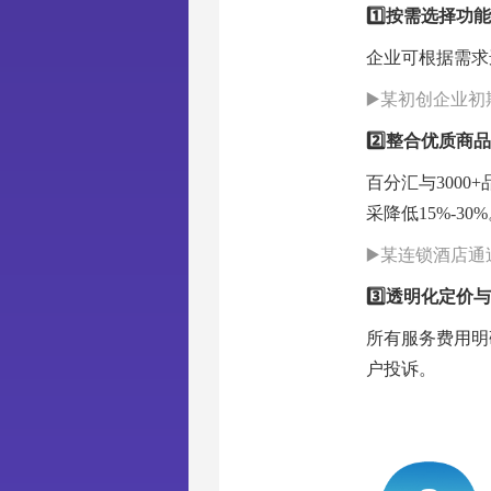
1️⃣按需选择功
企业可根据需求
▶️某初创企业
2️⃣整合优质商
百分汇与300
采降低15%-30
▶️某连锁酒店
3️⃣透明化定价
所有服务费用明
户投诉。