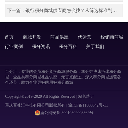
下一篇：银行积分商城供应商怎么找？从筛选标准到落地适配，附百分汇服务参考
首页
商城开发
商品供应
代运营
经销商商城
labels
行业案例
积分资讯
积分百科
关于我们
labels
百分汇，专业的会员积分兑换商城服务商，30分钟快速搭建积分商
城，全品类积分商城礼品供应，无盲点配送。深入积分商城运营各
个环节，助力企业更好的用好积分商城
Copyright©2019-2029 All Rights Reserved |
站长统计
重庆百礼汇科技有限公司版权所有 | 渝ICP备11000342号-11
渝公网安备 50010502003562号