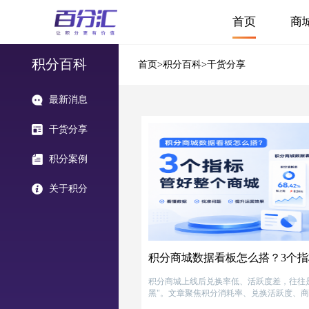
首页
商
积分百科
首页
>积分百科
>干货分享
最新消息
干货分享
积分案例
关于积分
积分商城数据看板怎么搭？3个
积分商城上线后兑换率低、活跃度差，往往
黑"。文章聚焦积分消耗率、兑换活跃度、
讲解每个指标的监控方法、常见问题和优化