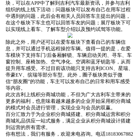
块，可以在APP中了解到吉利汽车最新资讯，并参与吉利
组织的线上线下活动；问题板块可以发布自己在用车过程
中遇到的问题，此后会有相关人员回答车主提出的问题，
在这个板块下车主也可以回答车友的问题；展厅板块下可
以实现线上看车、了解车型介绍以及预约试驾等功能。
除此之外，用户还可以在爱车板块下查看自己的车辆信
息，并可以通过手机远程操控车辆。值得一提的是，在爱
车模块下支持车门/后备厢解锁、车辆启动关闭、寻车、车
窗控制、座椅加热、空气净化、空调和蓝牙钥匙等，从而
提升用车感受。不过目前该功能只支持吉利ICON、星瑞、
帝豪EV、缤瑞等部分车型。此外，圈子板块类似于微
信“朋友圈”的功能，车主可以发布自己的日常和用车感受
等内容。
此次吉利上线积分商城功能，不但为广大吉利车主带来的
更多的福利，也意味着越来越多的企业开始采用积分商城
的模式对会员进行管理，实现企业与会员的双赢。
百分汇致力于为企业
积分商城搭建
、
积分商城运营
和
积分
商城礼品供应
一站式服务，满足企业从积分商城设计搭建
到运营的所有需求。
你有想法，我们有服务，欢迎来电咨询。电话18183067882