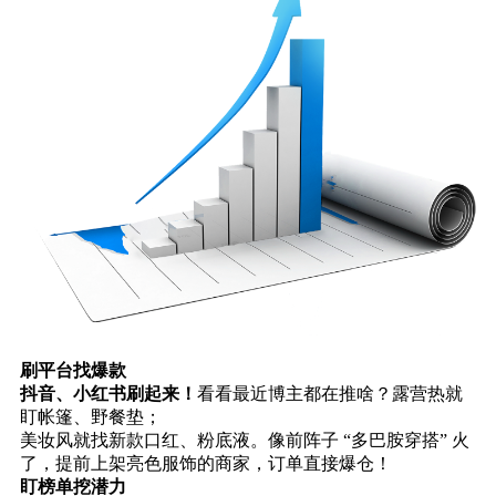
刷平台找爆款
抖音、小红书刷起来！
看看最近博主都在推啥？露营热就
盯帐篷、野餐垫；
美妆风就找新款口红、粉底液。像前阵子 “多巴胺穿搭” 火
了，提前上架亮色服饰的商家，订单直接爆仓！
盯榜单挖潜力