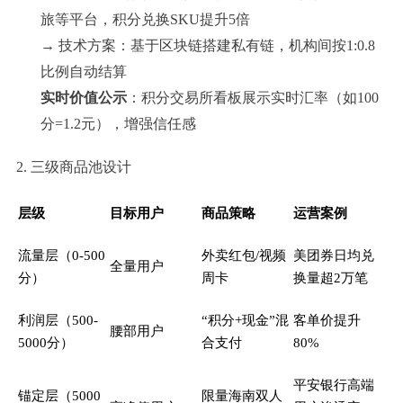
旅等平台，积分兑换SKU提升5倍
→ 技术方案：基于区块链搭建私有链，机构间按1:0.8
比例自动结算
实时价值公示
：积分交易所看板展示实时汇率（如100
分=1.2元），增强信任感
2. 三级商品池设计
层级
目标用户
商品策略
运营案例
流量层（0-500
外卖红包/视频
美团券日均兑
全量用户
分）
周卡
换量超2万笔
利润层（500-
“积分+现金”混
客单价提升
腰部用户
5000分）
合支付
80%
平安银行高端
锚定层（5000
限量海南双人