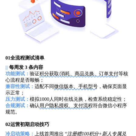
01
全流程测试清单
||
每周发 3 条内容
功能测试：
验证
积分获取/消耗、商品兑换、订单支付
等核
心流程是否顺畅；
兼容性测试：
适配不同
微信版本、手机型号
，确保页面显
示正常；
压力测试：
模拟1000人同时在线兑换，检查系统稳定性；
合规测试：
确认
用户隐私授权、支付流程
符合微信小程序
规范。
02
运营初期启动技巧
冷启动策略
：
上线首周推出 “
注册赠100积分+新人专属兑