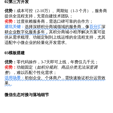
02
第三方开发
优势：
成本可控（2-10万）、周期短（1-3 个月），服务商
提供全流程支持，无需自建技术团队；
劣势：
过度依赖服务商，需选口碑可靠的合作方；
避坑关键：
选择深耕积分商城领域的服务商，像
百分汇
深
耕企业数字化服务多年，
其积分商城小程序解决方案可提
供从需求梳理、功能定制到上线运维的全流程支持，尤其
适配中小微企业的轻量化开发需求。
03
模板搭建
优势：
零代码操作，3-7天即可上线，年费仅几千元；
劣势：
功能固定（
如积分规则、商品分类无法深度调
整
），难以匹配个性化需求；
适用场景：
初创企业、个体商户，需快速验证积分运营效
果。
微信生态对接与落地细节