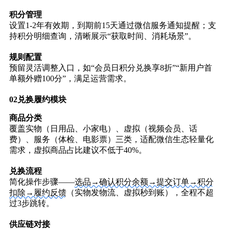
积分管理
设置1-2年有效期，到期前15天通过微信服务通知提醒；支
持积分明细查询，清晰展示“获取时间、消耗场景”。
规则配置
预留灵活调整入口，如“
会员日积分兑换享8折”“新用户首
单额外赠100分”
，满足运营需求。
02
兑换履约模块
商品分类
覆盖实物（日用品、小家电）、虚拟（视频会员、话
费）、服务（体检、电影票）三类，适配微信生态轻量化
需求，虚拟商品占比建议不低于40%。
兑换流程
简化操作步骤——
选品→确认积分余额→提交订单→积分
扣除→履约反馈
（实物发物流、虚拟秒到账），全程不超
过3步跳转。
供应链对接