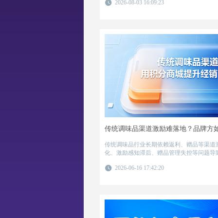
2026-08-03 16:09:23
并结合行业实践总结有效筛选方法，帮助企
分商城运营效率。
传统调味品行业长期依赖返利、赠品等渠道
化、激励感知滞后、赠品管理失控等问题导
低。通过引入经销商积分商城，品牌方可将
2026-06-16 17:42:20
线业务人员，实现行为即时反馈与正向循环
积分商城后，华东区域经销商打款达成率从7
率高出历史同期近3倍，窜货率同步下降。
池、精准的积分发放与动态活动运营，帮助
为调味品企业渠道激励升级提供了可复用的
期依赖返利、赠品等渠道激励手段，但促销