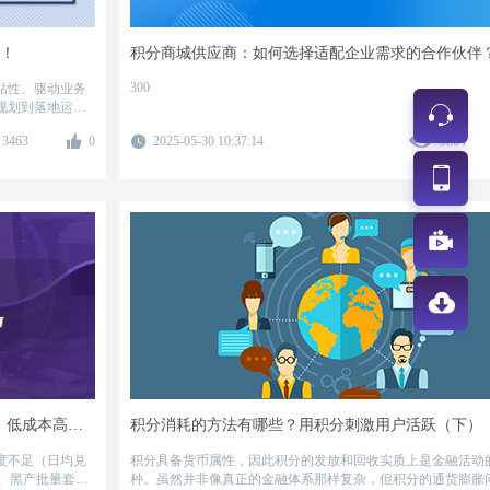
藏！
300
粘性、驱动业务
规划到落地运
、强留存的积分
3463
0
2025-05-30 10:37:14
3864
建工作。
银行积分商城激活难、黑产薅羊毛？3步破局：低成本高粘性运营实战指南
积分消耗的方法有哪些？用积分刺激用户活跃（下）
度不足（日均兑
积分具备货币属性，因此积分的发放和回收实质上是金融活动
）、黑产批量套利
种。虽然并非像真正的金融体系那样复杂，但积分的通货膨胀