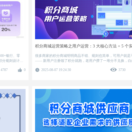
00+银行、零
很多商家的积分商城明明商品不错、规则也简单，可用户就是
积分规则设计到
—— 新用户注册领了积分就跑，老用户攒了一堆分不兑换，白
”的核心痛点。
了运营资源。其实问题出在 “用户运营” 没做透！做好用户运
4787
0
2025-08-07 19:24:30
3730
积分商城的用户活跃度提升 50%+，复购率涨 30% 都不是难事。 
就拆解积分商城用户运营​的核心策略，从拉新到留存再到促活
手教你把用户 “抓牢”！