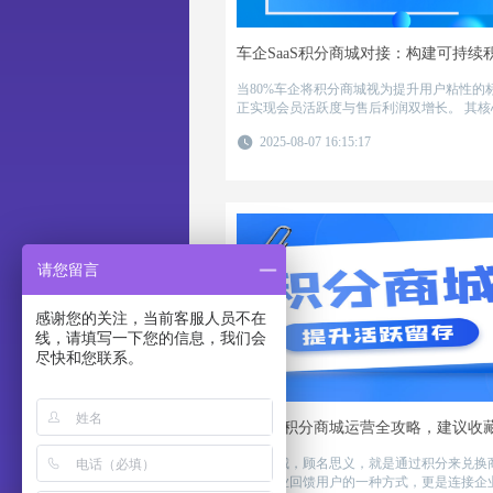
车企SaaS积分商城对接：构建可持续
当80%车企将积分商城视为提升用户粘性的
正实现会员活跃度与售后利润双增长。 其核心瓶颈往往在于：标准
SaaS系统与汽车行业特殊需求间的适配断层
2025-08-07 16:15:17
功落地经验，总结出车企专属对接策略。
请您留言
感谢您的关注，当前客服人员不在
线，请填写一下您的信息，我们会
尽快和您联系。
炸裂！积分商城运营全攻略，建议收
积分商城，顾名思义，就是通过积分来兑换商品
仅是企业回馈用户的一种方式，更是连接企