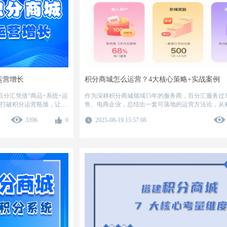
续走低。通过引入经销商
至一线业务人员，实现行
导入积分商城后，华东区
品铺市率高出历史同期近3
的商品池、精准的积分发
控力，为调味品企业渠道
运营增长
积分商城怎么运营？4大核心策略+实战案例
分汇凭借“商品+系统+运
作为深耕积分商城领域15年的服务商，百分汇服务过3
业打破积分运营瓶颈，让积
售、电商企业，总结出一套可落地的运营方法论，从
用户分层运营，帮企业解决“积分没人用、用户不活跃
3396
0
2025-08-19 15:57:08