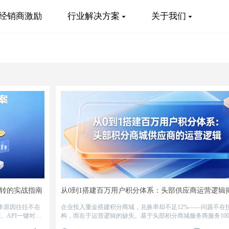
经销商激励
行业解决方案
关于我们
转的实战指南
从0到1搭建百万用户积分体系：头部供应商运营逻辑
本原因往往不在
企业投入重金搭建积分商城，兑换率却不足12%——问题不在
、API一键对
构，而在于运营逻辑的缺失。基于头部积分商城服务商服务100
接）、积分活动
行、零售、能源企业的实战经验，从积分规则设计、商品选品