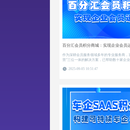
赠品管理失控等问题导致经销商打款意愿持
积分商城，品牌方可将激励从财务账本下沉
为即时反馈与正向循环。某区域调味品品牌
域经销商打款达成率从72%提升至89%，新
倍，窜货率同步下降。该模式通过有吸引力
放与动态活动运营，帮助品牌方重建渠道掌
激励升级提供了可复用的路径。
百分汇会员积分商城：实现企业会员
作为深耕会员服务领域多年的专业服务商，百
营”三位一体的解决方案，已帮助数十家企
分从“沉睡资产”变为“增长引擎”。
2025-09-05 10:51:47