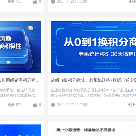
112
0
2026-07-22 15:59:03
业降低采购风险，提高积
运营（冷启动四步法、分层精准触达）三大维度，结
兑换率从18%提升到52%的真实案例，提供一套可复
案。
传统调味品渠道激励难落地？品牌方如何用经销商积分商城提升打款积极性
激励手段，但促销同质
企业更换积分商城系统是否复杂耗时？基于主流服务
致经销商打款意愿持续走
移流程包括数据清洗、API对接、双系统并行灰度切
激励从财务账本下沉至一
小型SaaS企业最快5天可完成全量上线，涉及百万级
978
0
2026-05-27 11:57:03
。某区域调味品品牌导入
调的项目最长30天闭环。通过标准化迁移工具与全链
2%提升至89%，新品铺市
业务零中断、积分零丢失、用户无感切换。文中以百
该模式通过有吸引力的商品
实战案例，拆解从老系统替换到新商城运营的关键步
品牌方重建渠道掌控力，
路径。传统调味品行业长
同质化、激励感知滞后、