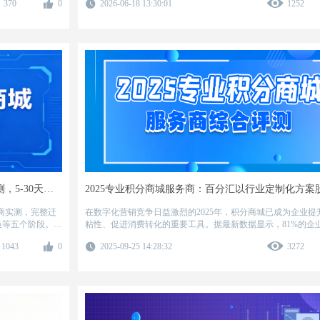
370
0
2026-06-18 13:30:01
1252
合连锁餐饮品牌
用户分层运营到活动策划执行，系统拆解支撑百万用户积分体
制的整体运营方
整运营框架。通过631选品法则、RFM分层模型、三层活动体
地方案，结合真实案例数据，帮助企业将积分从“沉睡资产”转化
长引擎”。
从0到1换积分商城：老系统迁移+数据打通实测，5-30天搞定！
商实测，完整迁
在数字化营销竞争日益激烈的2025年，积分商城已成为企业提
换等五个阶段。中
粘性、促进消费转化的重要工具。据最新数据显示，81%的企
用户与外部系统联
员复购率提升列为核心KPI，而优质积分商城系统可帮助企业
1043
0
2025-09-25 14:28:32
3272
路服务，可实现
率提升40%以上。
分汇等供应商的
骤与避坑指南。