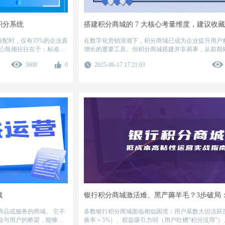
积分系统
搭建积分商城的 7 大核心考量维度，建议收
标配时，仅有35%的企业真
在数字化营销浪潮下，积分商城已成为企业提升用户
增长的重要工具。但积分商城搭建并非易事，从前期
。百分汇基于15家车企成
营，每个环节都影响最终效果。企业若想打造高转化
3608
0
2025-06-17 17:21:03
商城，需重点关注以下 7 大核心方面，系统化推进搭
藏
或服务的商城。 它不
多数银行积分商城面临相似困境：用户基数大但活跃
业与用户的桥梁，能够有
换率＜5%）、权益吸引力弱（用户吐槽“积分没用”