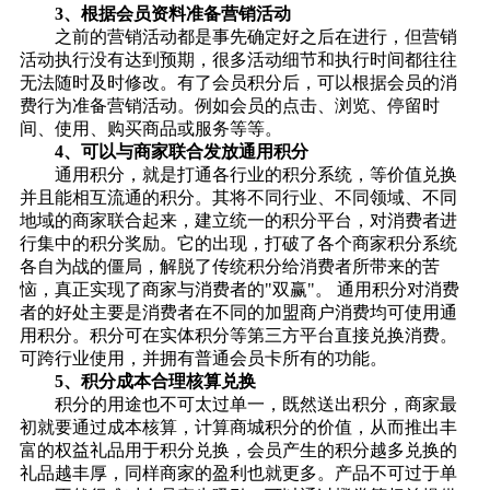
3、根据会员资料准备营销活动
之前的营销活动都是事先确定好之后在进行，但营销
活动执行没有达到预期，很多活动细节和执行时间都往往
无法随时及时修改。有了会员积分后，可以根据会员的消
费行为准备营销活动。例如会员的点击、浏览、停留时
间、使用、购买商品或服务等等。
4、可以与商家联合发放通用积分
通用积分，就是打通各行业的积分系统，等价值兑换
并且能相互流通的积分。其将不同行业、不同领域、不同
地域的商家联合起来，建立统一的积分平台，对消费者进
行集中的积分奖励。它的出现，打破了各个商家积分系统
各自为战的僵局，解脱了传统积分给消费者所带来的苦
恼，真正实现了商家与消费者的"双赢"。 通用积分对消费
者的好处主要是消费者在不同的加盟商户消费均可使用通
用积分。积分可在实体积分等第三方平台直接兑换消费。
可跨行业使用，并拥有普通会员卡所有的功能。
5、积分成本合理核算兑换
积分的用途也不可太过单一，既然送出积分，商家最
初就要通过成本核算，计算商城积分的价值，从而推出丰
富的权益礼品用于积分兑换，会员产生的积分越多兑换的
礼品越丰厚，同样商家的盈利也就更多。产品不可过于单