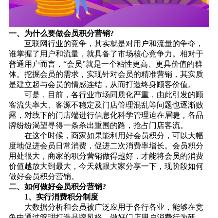
一、为什么要做会员积分营销?
互联网行业的竞争，其实就是对用户和流量的争夺，
谁掌握了用户和流量，就具备了市场核心竞争力。相对于
普通用户而言，“会员”就是一个粘性更高、更具价值的群
体。挖掘会员的需求，实现针对会员的精准营销，其实质
是建立起与会员的情感连结，从而打造终身顾客价值。
可是，目前，各行业市场同质化严重，由此引发的顾
客流失率大、客源不稳定及门店管理混乱等问题也逐渐败
露，对线下的门店端进行信息化科学管理迫在眉睫，各品
牌纷纷渴望寻得一条杀出重围的路，抢占门店客流。
在这个时候，商家如果能利用好会员积分，可以大幅
度地促进会员日常消费，促进二次消费率增长。会员积分
用处很大，商家的积分营销做得越好，才能将会员的消费
价值越放大到最大，今天就跟大家分享一下，现阶段如何
做好
会员积分营销
。
二、如何做好会员积分营销?
1、实行消费积分制度
大数据分析和会员被广泛应用于各行各业，能够在竞
争中通过管理打造品牌风格，做好门店用户消费行为研