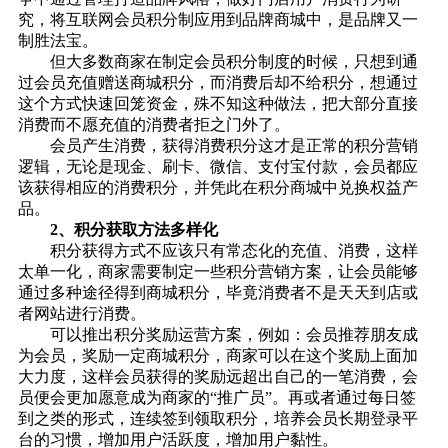
究，将互联网会员积分制应用到品牌商城中，是品牌又一
制胜法宝。
但大多数商家在制定会员积分制度的时候，只想到通
过会员充值赠送商城积分，而消费后却不给积分，想通过
这个方式快速回笼资金，殊不知这种做法，把大部分直接
消费而不愿充值的消费者拒之门外了。
会员产生消费，获得消费积分这才是正常的积分营销
逻辑，无论是现金、刷卡、微信、支付宝付款，会员都应
该获得相应的消费积分，并凭此在积分商城中兑换权益产
品。
2、积分获取方法多样化
积分获得方式不应该只有常态化的充值、消费，这样
太单一化，商家需要制定一些
积分营销方案
，让会员能够
通过多种途径得到商城积分，毕竟消费者不是天天到店或
者网站进行消费。
可以推出积分奖励运营方案，例如：会员推荐朋友成
为会员，奖励一定商城积分，商家可以在这个奖励上面加
大力度，这样会员获得的奖励远超出自己的一笔消费，会
员便会更加愿意成为商家的“推广员”。再或者通过每日签
到之类的形式，连续签到领取积分，培养会员长期登录平
台的习惯，增加用户活跃度，增加用户黏性。