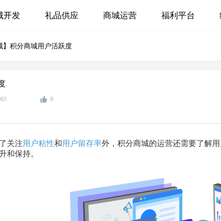
城开发
礼品供应
商城运营
福利平台
城】积分商城用户活跃度
度
963
0
了关注
用户粘性
和
用户留存率
外，积分商城的运营还需要了解用
升和保持。